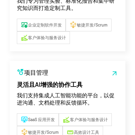
我们专为管理实验、标准化报告和集中研
究知识而打造定制工具。
blood_pressure
person_play
企业定制软件开发
敏捷开发/Scrum
approval_delegation
客户体验与服务设计
strategy
项目管理
arrow_outward
灵活且AI增强的协作工具
我们支持集成人工智能功能的平台，以促
进沟通、文档处理和反馈循环。
desktop_cloud
approval_delegation
SaaS 应用开发
客户体验与服务设计
person_play
straighten
敏捷开发/Scrum
高效设计工具