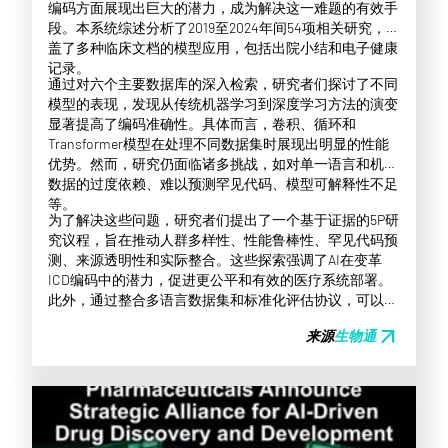
编码方面展现出巨大的潜力，成为解决这一难题的有效手
段。本系统综述分析了2019至2024年间54项相关研究，涵
盖了多种临床文档的模型应用，包括出院小结和电子健康
记录。
通过对六个主要数据库的深入检索，研究者们探讨了不同
模型的表现，发现从传统机器学习到深度学习方法的演变
显著提高了编码准确性。具体而言，卷积、循环和
Transformer模型在处理不同数据集时展现出明显的性能
优势。然而，研究仍面临诸多挑战，如对单一语言和机构
数据的过度依赖、难以预测罕见代码、模型可解释性不足
等。
为了解决这些问题，研究者们提出了一个基于证据的5P研
究议程，旨在推动人群多样性、性能鲁棒性、罕见代码预
测、来源透明性和实际整合。这些探索强调了AI在变革
ICD编码中的潜力，促进更公平和有效的医疗系统部署。
此外，通过整合多语言数据集和标准化评估协议，可以提
升模型的泛化能力，为未来的研究指明方向。
arrow_outward
来源
生物通