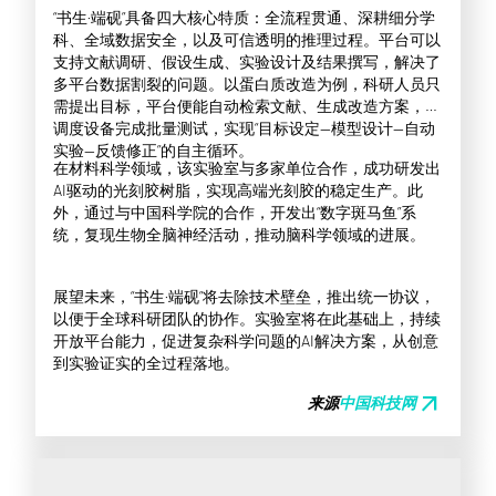
“书生·端砚”具备四大核心特质：全流程贯通、深耕细分学
科、全域数据安全，以及可信透明的推理过程。平台可以
支持文献调研、假设生成、实验设计及结果撰写，解决了
多平台数据割裂的问题。以蛋白质改造为例，科研人员只
需提出目标，平台便能自动检索文献、生成改造方案，并
调度设备完成批量测试，实现“目标设定—模型设计—自动
实验—反馈修正”的自主循环。
在材料科学领域，该实验室与多家单位合作，成功研发出
AI驱动的光刻胶树脂，实现高端光刻胶的稳定生产。此
外，通过与中国科学院的合作，开发出“数字斑马鱼”系
统，复现生物全脑神经活动，推动脑科学领域的进展。
展望未来，“书生·端砚”将去除技术壁垒，推出统一协议，
以便于全球科研团队的协作。实验室将在此基础上，持续
开放平台能力，促进复杂科学问题的AI解决方案，从创意
到实验证实的全过程落地。
arrow_outward
来源
中国科技网