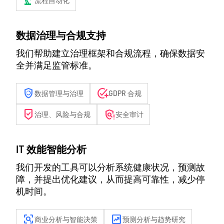
precision_manufacturing
流程自动化
数据治理与合规支持
我们帮助建立治理框架和合规流程，确保数据安
全并满足监管标准。
arming_countdown
add_task
数据管理与治理
GDPR 合规
beenhere
policy_alert
治理、风险与合规
安全审计
IT 效能智能分析
我们开发的工具可以分析系统健康状况，预测故
障，并提出优化建议，从而提高可靠性，减少停
机时间。
frame_inspect
chart_data
商业分析与智能决策
预测分析与趋势研究