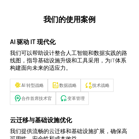
我们的使用案例
AI 驱动 IT 现代化
我们可以帮助设计整合人工智能和数据实践的路
线图，指导基础设施升级和工具采用，为IT体系
构建面向未来的适应力。
network_intel_node
add_chart
rule_settings
AI 转型战略
数据战略
技术战略
psychology
reset_settings
合作首席技术官
变革管理
云迁移与基础设施优化
我们提供流畅的云迁移和基础设施扩展，确保高
可用性、安全性和成本效益。