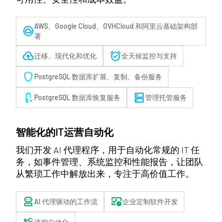
AWS、Google Cloud、OVHCloud 和阿里云基础架构部
cloud_circle
署
backup
alarm_on
迁移、现代化和优化
全天候监控与支持
shield
PostgreSQL 数据库扩展、复制、备份服务
battery_charging_50
dns
PostgreSQL 数据库恢复服务
管理托管服务
智能化的IT运营自动化
我们开发 AI 代理程序，用于自动化常规的 IT 任
务，如事件管理、系统监控和性能报告，让团队
从繁琐工作中解放出来，专注于高价值工作。
robot_2
blood_pressure
AI 代理驱动的工作流
企业定制软件开发