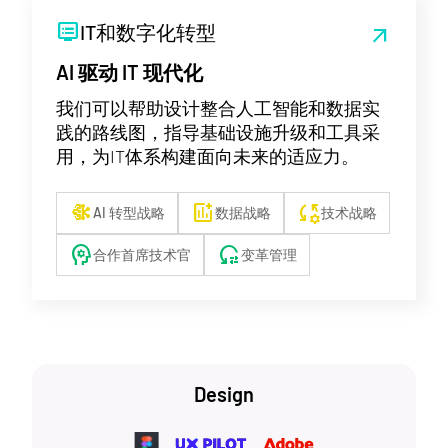
dvr
IT和数字化转型
arrow_outward
AI 驱动 IT 现代化
我们可以帮助设计整合人工智能和数据实
践的路线图，指导基础设施升级和工具采
用，为IT体系构建面向未来的适应力。
network_intel_node
add_chart
rule_settings
AI 转型战略
数据战略
技术战略
psychology
reset_settings
合作首席技术官
变革管理
Design