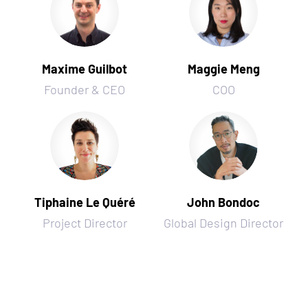
Maxime Guilbot
Maggie Meng
Founder & CEO
COO
Tiphaine Le Quéré
John Bondoc
Project Director
Global Design Director