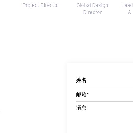
Project Director
Global Design
Lead
Director
& 
姓名
邮箱*
消息