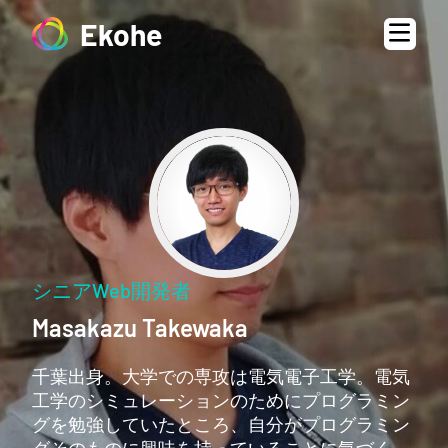
Ekohe
シニアWeb開発者
Masakazu Takewaka
千葉出身。大学での専攻は電気電子工学。電気
工学のシミュレーションのためにプログラミン
グを勉強していたところ、自分がプログラミン