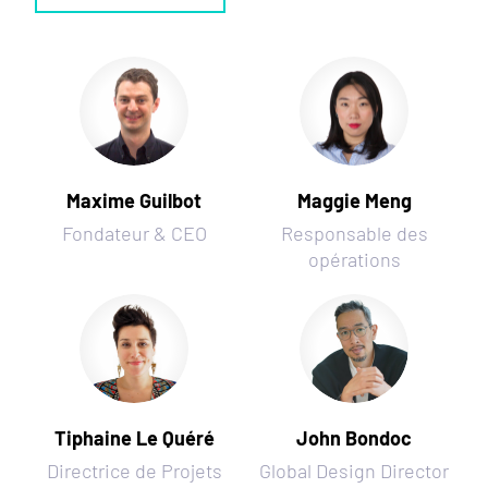
Maxime Guilbot
Maggie Meng
Fondateur & CEO
Responsable des
opérations
Tiphaine Le Quéré
John Bondoc
Directrice de Projets
Global Design Director