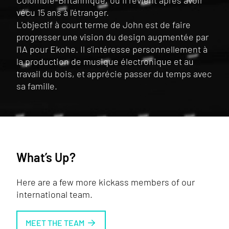
Colombie-Britannique, où il revient après avoir
vécu 15 ans à l'étranger.
L'objectif à court terme de John est de faire
progresser une vision du design augmentée par
l'IA pour Ekohe. Il s'intéresse personnellement à
la production de musique électronique et au
travail du bois, et apprécie passer du temps avec
sa famille.
What’s Up?
Here are a few more kickass members of our
international team.
MEET THE TEAM