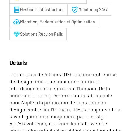
dns
alarm_on
Gestion d'Infrastructure
Monitoring 24/7
backup
Migration, Modernisation et Optimisation
diamond
Solutions Ruby on Rails
Détails
Depuis plus de 40 ans, IDEO est une entreprise
de design reconnue pour son approche
interdisciplinaire centrée sur l'humain. De la
conception de la première souris fabriquable
pour Apple à la promotion de la pratique du
design centré sur l'humain, IDEO a toujours été à
l'avant-garde du changement par le design.
Après avoir conçu et lancé leur site web de
consultation principal en chinois pour leur studio