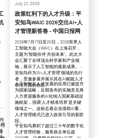
July 21, 2026
工
政策红利下的人才升级：平
机
安知鸟WAIC 2026交出AI+人
才管理新答卷 - 中国日报网
会
2026年7月17日至20日，2026世界人
工智能大会（WAIC）在上海召开，
主题为“智能伙伴 共创未来”。此次大
会汇聚了全球顶尖科学家和产业领
袖，展示了人工智能的最新成果。平
安知鸟作为“AI+人才管理”领域的先行
者，受邀参展并展示其在AI赋能人才
智
人工智能在人才发展的应用已被提升
管理方面的创新。
为国家战略，近期发布的实施意见将
人力资源服务的AI化纳入国家基础设
施框架，强调“人才精准培养”是关键
企业
领域之一。这标志着企业借助AI重塑
讨
人才管理模式已进入政策引导的新阶
如何
段。
应用
TO
平安知鸟累积了超过三十年的数字化
强
智
人才管理经验，服务政企单位超
佳
实施
2000家，注册用户超过8400万，AI