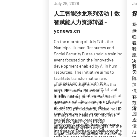
July 26, 2026
Ju
人工智能沙龙系列活动丨数
探
智赋能人力资源转型 -
我
ycnews.cn
虽
临
On the morning of July 17th, the
着
Municipal Human Resources and
我
Social Security Bureau held a training
应
event focused on the innovative
决
development enabled by AI in human
我
升
resources. The initiative aims to
天
facilitate transformation and
随
This session aligns with the
promote development across the
加
provincial and municipal "Artificial
city's HR sector, providing
信
Intelligence+" initiative and is part of
intellectual support and practical
有
a series on AI discussions in the city.
guidance for embracing the AI era.
范
AI technologies are rapidly
这
About 100 participants, including HR
持
transforming various economic and
度
management heads and mid-level
social domains, presenting
逐
professionals from various
Professor Dong Qin from Yancheng
unprecedented opportunities for the
便
enterprises and HR service
Institute of Technology delivered the
HR service industry and corporate
A
organizations, attended the training.
training, specializing in computer