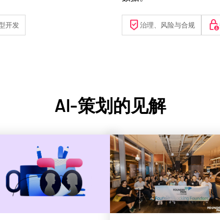
beenhere
lock_person
型开发
治理、风险与合规
AI-策划的见解