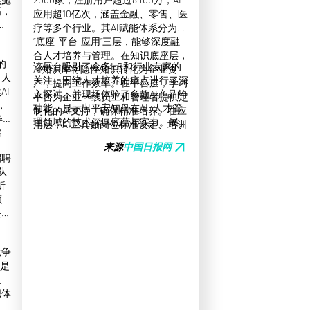
高，
应用超10亿次，涵盖金融、零售、医
能
疗等多个行业。其AI赋能体系分为
“底座-平台-应用”三层，能够深度融
合人才培养与管理。在知识底座层，
的
该展台吸引了众多HR和行业专家的
AI知识库将隐性知识转化为企业资
、人
关注，围绕人才培养的痛点进行了深
产，提高工作效率。在平台层，学习
AI
入探讨，并现场体验了多款AI产品的
平台为企业一线员工和管理者提供定
，
功能，显示出平安知鸟在AI+人才管
制化的AI支持，确保精准培养。在应
毕
理领域的技术深厚底蕴与实力。展望
用层，AI工具如岗位标准设定、培训
需
未来，平安知鸟将继续推动其AI产品
内容生成及考试全流程管理使企业的
arrow_outward
来源
中国日报网
与服务，助力企业在智能化转型中实
培训和考核更为高效。
招聘
现可持续增长，为中国式现代化建设
队
注入动力。
析
顾
任
竞争
而是
重
织体