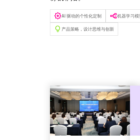
award_star
flowchart
AI 驱动的个性化定制
机器学习模
lightbulb
产品策略，设计思维与创新