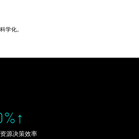
策科学化。
0
%↑
资源决策效率