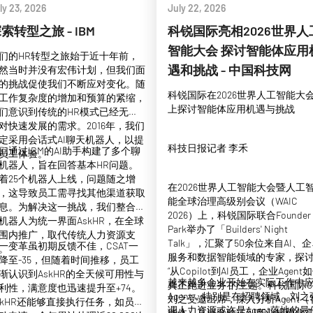
ly 23, 2026
July 22, 2026
索转型之旅 - IBM
科锐国际亮相2026世界人
智能大会 探讨智能体应用
们的HR转型之旅始于近十年前，
遇和挑战 - 中国科技网
然当时并没有宏伟计划，但我们面
的挑战促使我们不断应对变化。随
科锐国际在2026世界人工智能大
工作复杂度的增加和预算的紧缩，
上探讨智能体应用机遇与挑战
们意识到传统的HR模式已经无法
对快速发展的需求。2016年，我们
定采用会话式AI聊天机器人，以提
科技日报记者 李禾
们通过IBM的AI助手构建了多个聊
员工体验。
机器人，旨在回答基本HR问题。
着25个机器人上线，问题随之增
在2026世界人工智能大会暨人工
，这导致员工需寻找其他渠道获取
能全球治理高级别会议（WAIC
息。为解决这一挑战，我们整合所
2026）上，科锐国际联合Founder
机器人为统一界面AskHR，在全球
Park举办了「Builders' Night
围内推广，取代传统人力资源支
Talk」，汇聚了50余位来自AI、
一变革虽初期反馈不佳，CSAT一
。
服务和数据智能领域的专家，探
降至-35，但随着时间推移，员工
“从Copilot到AI员工，企业Agent
渐认识到AskHR的全天候可用性与
越来越多企业开始在实际工作中
真正跑进业务”的主题。科锐国际C
利性，满意度也迅速提升至+74。
Agent，特别是在招聘领域，刘之
刘之受邀出席，深入分析Agent（
skHR还能够直接执行任务，如员工
调人力资源或许是Agent落地的最
能体）从概念验证到产业规模化