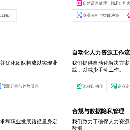
code_blocks
自然语言处理（NLP）和大
frame_inspect
awar
LMs）
商业分析与智能决策
自动化人力资源工作流
并优化团队构成以实现业
我们提供自动化解决方案
踪，以减少手动工作。
ata
precision_manufacturing
blood_pressure
预测分析与趋势研究
流程自动化
企业定
合规与数据隐私管理
求和职业发展路径量身定
我们致力于确保人力资源
数据。