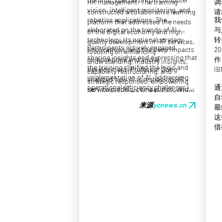
HR management. The training
调
vision, intelligent monitoring, and
constructed a collaborative learning
请
robotics applications. She
我
platform that addressed the needs
elaborated on the trends of AI
与
of the digital economy and high-
technology, its national strategy
转
quality development in HR services,
Participants actively engaged,
implications, and the deep impacts
2
focusing on enhancing
sharing insights and expressing that
on economic and social
作
understanding, industry insights,
the training clarified the logic and
development. Professor Dong
I
capability restructuring, and
implementation of AI, addressing
analyzed how AI is reshaping HR
strategic responses, empowering
operational efficiency challenges in
通
service models, competition, and
HR professionals to transition from
talent management. Many indicated
自
crucial functions such as
transactional tasks to strategic
arrow_outward
来源
ycnews.cn
that AI represents both a challenge
最
recruitment and talent assessment.
management roles.
and an opportunity for service
这
She emphasized that AI is meant to
enhancement. Moving forward, the
借
liberate HR professionals from
Municipal Bureau plans to continue
mundane tasks, allowing them to
its digital empowerment training
focus on strategic decision-making.
across industries, strengthening the
talent framework necessary for the
city’s new productivity standards.