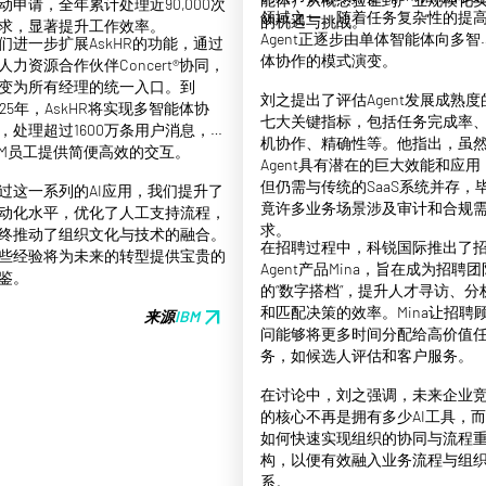
动申请，全年累计处理近90,000次
领域之一。随着任务复杂性的提
的机遇与挑战。
求，显著提升工作效率。
Agent正逐步由单体智能体向多智
们进一步扩展AskHR的功能，通过
体协作的模式演变。
人力资源合作伙伴Concert®协同，
变为所有经理的统一入口。到
刘之提出了评估Agent发展成熟度
025年，AskHR将实现多智能体协
七大关键指标，包括任务完成率
，处理超过1600万条用户消息，为
机协作、精确性等。他指出，虽然
BM员工提供简便高效的交互。
Agent具有潜在的巨大效能和应用
但仍需与传统的SaaS系统并存，
过这一系列的AI应用，我们提升了
竟许多业务场景涉及审计和合规
动化水平，优化了人工支持流程，
求。
终推动了组织文化与技术的融合。
在招聘过程中，科锐国际推出了
些经验将为未来的转型提供宝贵的
Agent产品Mina，旨在成为招聘团
鉴。
的“数字搭档”，提升人才寻访、分
和匹配决策的效率。Mina让招聘
arrow_outward
来源
IBM
问能够将更多时间分配给高价值
务，如候选人评估和客户服务。
在讨论中，刘之强调，未来企业
的核心不再是拥有多少AI工具，
如何快速实现组织的协同与流程
构，以便有效融入业务流程与组
系。