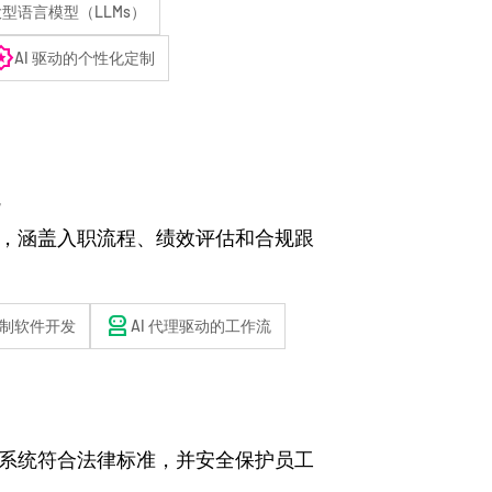
型语言模型（LLMs）
d_star
AI 驱动的个性化定制
，涵盖入职流程、绩效评估和合规跟
robot_2
制软件开发
AI 代理驱动的工作流
系统符合法律标准，并安全保护员工