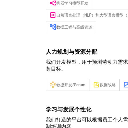
flowchart
机器学习模型开发
code_blocks
自然语言处理（NLP）和大型语言模型（L
account_tree
数据工程与高级管道
人力规划与资源分配
我们开发模型，用于预测劳动力需求
务目标。
person_play
add_chart
chart_d
敏捷开发/Scrum
数据战略
学习与发展个性化
我们打造的平台可以根据员工个人需
制培训内容。