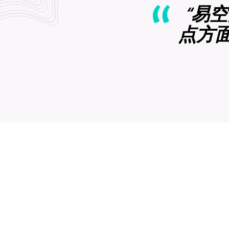
“易
点方